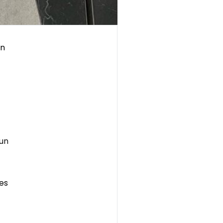
en
un
es