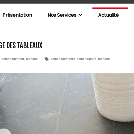
Présentation
Nos Services
Actualité
GE DES TABLEAUX
Publié
Étiquettes :
demenagement
,
monaco
demenagements
,
demenageurs
,
monaco
dans