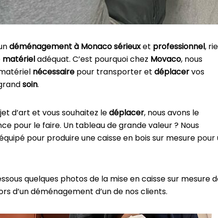
’un
déménagement à Monaco
sérieux
et
professionnel
, ri
e
matériel
adéquat. C’est pourquoi chez
Movaco
, nous
 matériel
nécessaire
pour transporter et
déplacer
vos
 grand
soin
.
et d’art et vous souhaitez le
déplacer
, nous avons le
nce pour le faire. Un tableau de grande valeur ? Nous
uipé pour produire une caisse en bois sur mesure
pour 
essous quelques photos de la mise en caisse sur mesure d
lors d’un déménagement d’un de nos clients.