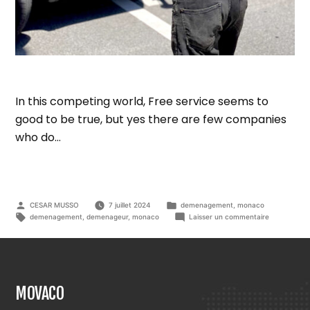
In this competing world, Free service seems to
good to be true, but yes there are few companies
who do…
Publié
Publié
CESAR MUSSO
7 juillet 2024
demenagement
,
monaco
par
dans
Étiquettes :
sur
demenagement
,
demenageur
,
monaco
Laisser un commentaire
Déménageu
à
Monaco
–
Acquisition
de
MOVACO
notre
nouveau