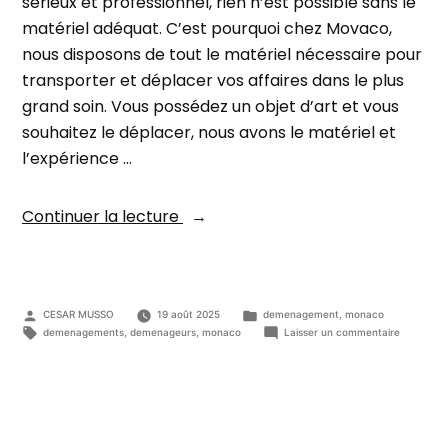
sérieux et professionnel, rien n’est possible sans le
matériel adéquat. C’est pourquoi chez Movaco,
nous disposons de tout le matériel nécessaire pour
transporter et déplacer vos affaires dans le plus
grand soin. Vous possédez un objet d’art et vous
souhaitez le déplacer, nous avons le matériel et
l’expérience …
« Haute
Continuer la lecture
qualité
d’emballage
des
Publié
Publié
CESAR MUSSO
19 août 2025
tableaux »
demenagement
,
monaco
par
dans
Étiquettes :
sur
demenagements
,
demenageurs
,
monaco
Laisser un commentaire
Haute
qualité
d’emballa
des
tableaux